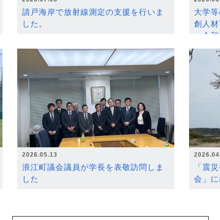
請戸海岸で放射線測定の支援を行いま
大学等
した。
創人材
～令和
2026.05.13
2026.04
浪江町議会議員が学長を表敬訪問しま
「震災
した
会」に