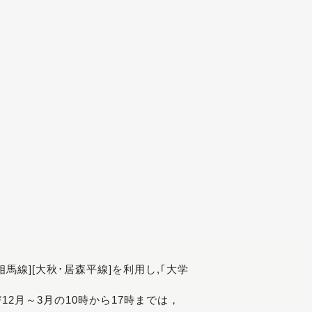
[相馬線][大秋･居森平線]を利用し,｢大学
び12月～3月の10時から17時までは，