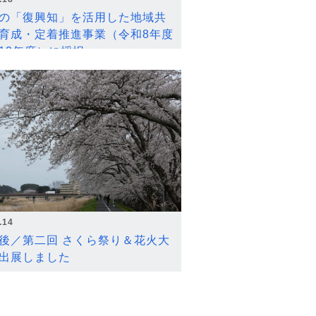
の「復興知」を活用した地域共
育成・定着推進事業（令和8年度
12年度）に採択
.14
後／第二回 さくら祭り＆花火大
出展しました