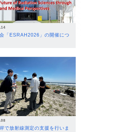
.14
会「ESRAH2026」の開催につ
.08
岸で放射線測定の支援を行いま