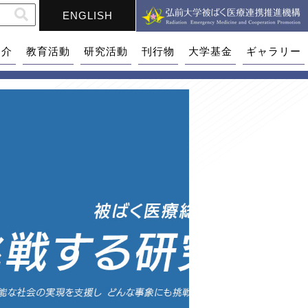
ENGLISH
紹介
教育活動
研究活動
刊行物
大学基金
ギャラリー