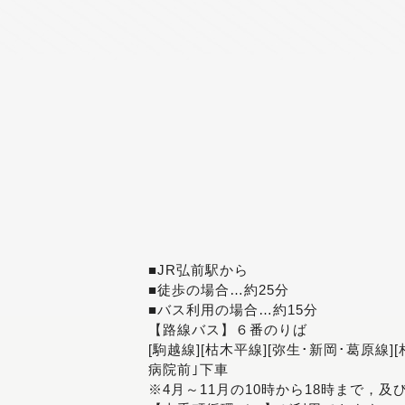
■JR弘前駅から
■徒歩の場合…約25分
■バス利用の場合…約15分
【路線バス】６番のりば
[駒越線][枯木平線][弥生･新岡･葛原線]
病院前｣下車
※4月～11月の10時から18時まで，及