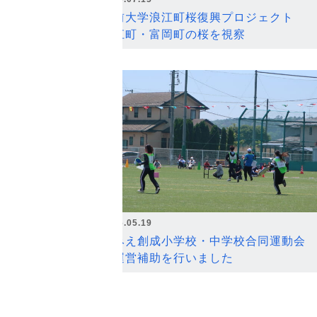
弘前大学浪江町桜復興プロジェクト
浪江町・富岡町の桜を視察
2026.05.19
なみえ創成小学校・中学校合同運動会
の運営補助を行いました