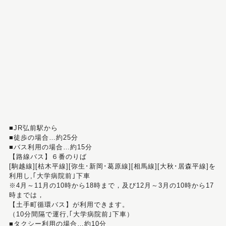
■JR弘前駅から
■徒歩の場合…約25分
■バス利用の場合…約15分
【路線バス】６番のりば
[駒越線][枯木平線][弥生･新岡･葛原線][相馬線][大秋･居森平線]を
利用し,｢大学病院前｣下車
※4月～11月の10時から18時まで，及び12月～3月の10時から17
時までは，
【土手町循環バス】が利用できます。
（10分間隔で運行,｢大学病院前｣下車）
■タクシー利用の場合…約10分