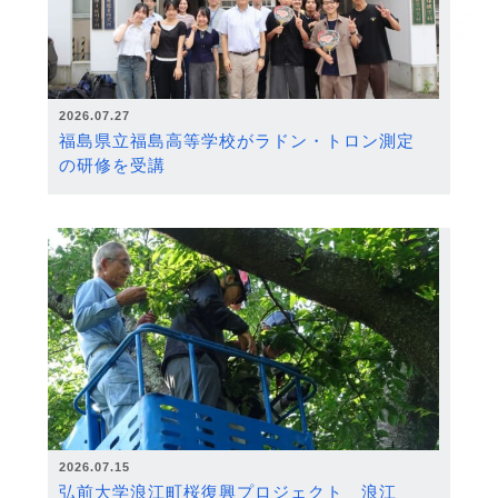
2026.07.27
福島県立福島高等学校がラドン・トロン測定
の研修を受講
2026.07.15
弘前大学浪江町桜復興プロジェクト 浪江