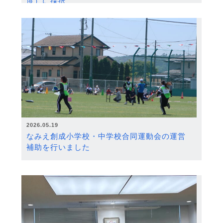
度）に採択
2026.05.19
なみえ創成小学校・中学校合同運動会の運営
補助を行いました