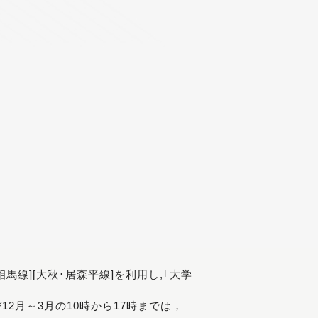
[相馬線][大秋･居森平線]を利用し,｢大学
び12月～3月の10時から17時までは，