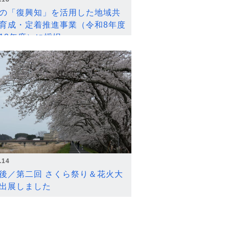
の「復興知」を活用した地域共
育成・定着推進事業（令和8年度
12年度）に採択
.14
後／第二回 さくら祭り＆花火大
出展しました