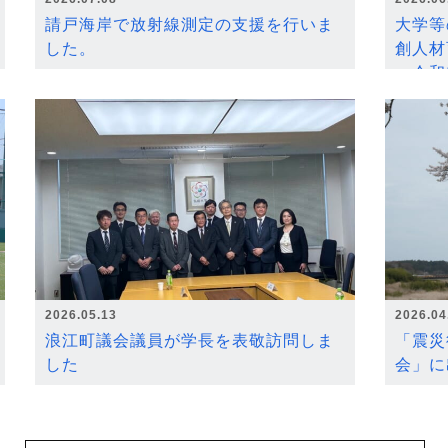
請戸海岸で放射線測定の支援を行いま
大学等
した。
創人材
～令和
2026.05.13
2026.04
浪江町議会議員が学長を表敬訪問しま
「震災
した
会」に