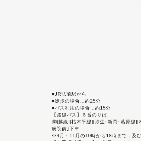
■JR弘前駅から
■徒歩の場合…約25分
■バス利用の場合…約15分
【路線バス】６番のりば
[駒越線][枯木平線][弥生･新岡･葛原線]
病院前｣下車
※4月～11月の10時から18時まで，及