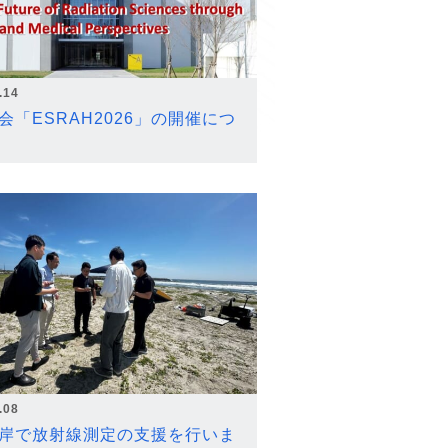
.14
会「ESRAH2026」の開催につ
.08
岸で放射線測定の支援を行いま