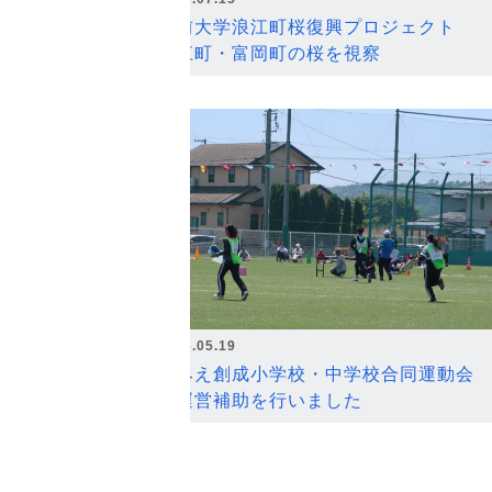
弘前大学浪江町桜復興プロジェクト
浪江町・富岡町の桜を視察
2026.05.19
なみえ創成小学校・中学校合同運動会
の運営補助を行いました