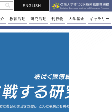
ENGLISH
紹介
教育活動
研究活動
刊行物
大学基金
ギャラリー