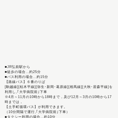
■JR弘前駅から
■徒歩の場合…約25分
■バス利用の場合…約15分
【路線バス】６番のりば
[駒越線][枯木平線][弥生･新岡･葛原線][相馬線][大秋･居森平線]を
利用し,｢大学病院前｣下車
※4月～11月の10時から18時まで，及び12月～3月の10時から17
時までは，
【土手町循環バス】が利用できます。
（10分間隔で運行,｢大学病院前｣下車）
■タクシー利用の場合…約10分