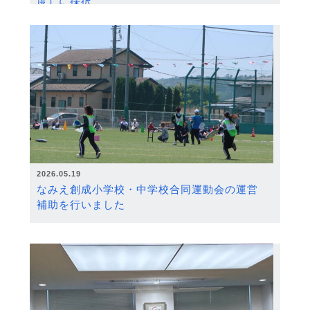
度）に採択
2026.05.19
なみえ創成小学校・中学校合同運動会の運営
補助を行いました