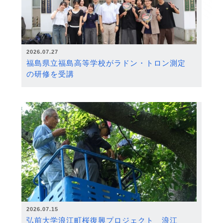
2026.07.27
福島県立福島高等学校がラドン・トロン測定
の研修を受講
2026.07.15
弘前大学浪江町桜復興プロジェクト 浪江