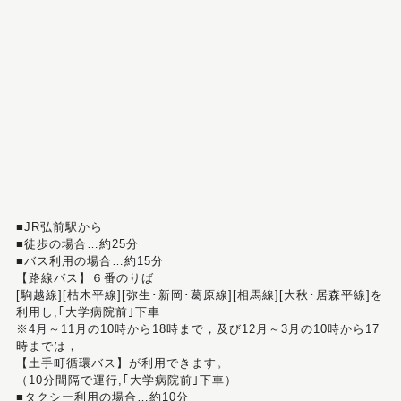
■JR弘前駅から
■徒歩の場合…約25分
■バス利用の場合…約15分
【路線バス】６番のりば
[駒越線][枯木平線][弥生･新岡･葛原線][相馬線][大秋･居森平線]を
利用し,｢大学病院前｣下車
※4月～11月の10時から18時まで，及び12月～3月の10時から17
時までは，
【土手町循環バス】が利用できます。
（10分間隔で運行,｢大学病院前｣下車）
■タクシー利用の場合…約10分