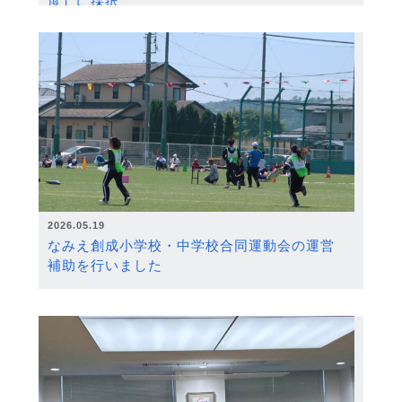
度）に採択
2026.05.19
なみえ創成小学校・中学校合同運動会の運営
補助を行いました