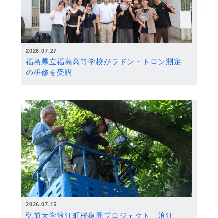
2026.07.27
福島県立福島高等学校がラドン・トロン測定
の研修を受講
2026.07.15
弘前大学浪江町桜復興プロジェクト 浪江