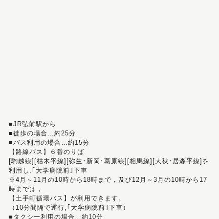
■JR弘前駅から
■徒歩の場合…約25分
■バス利用の場合…約15分
【路線バス】６番のりば
[駒越線][枯木平線][弥生･新岡･葛原線][相馬線][大秋･居森平線]を
利用し,｢大学病院前｣下車
※4月～11月の10時から18時まで，及び12月～3月の10時から17
時までは，
【土手町循環バス】が利用できます。
（10分間隔で運行,｢大学病院前｣下車）
■タクシー利用の場合…約10分