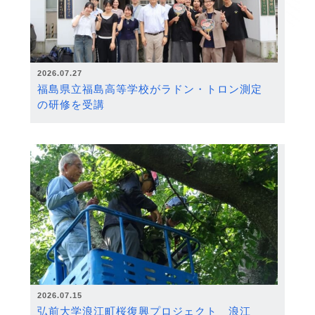
2026.07.27
福島県立福島高等学校がラドン・トロン測定
の研修を受講
2026.07.15
弘前大学浪江町桜復興プロジェクト 浪江