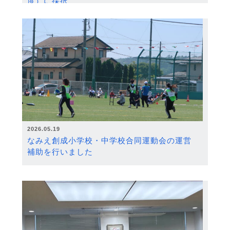
度）に採択
2026.05.19
なみえ創成小学校・中学校合同運動会の運営
補助を行いました