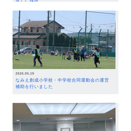
度）に採択
2026.05.19
なみえ創成小学校・中学校合同運動会の運営
補助を行いました