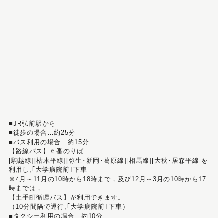
■JR弘前駅から
■徒歩の場合…約25分
■バス利用の場合…約15分
【路線バス】６番のりば
[駒越線][枯木平線][弥生･新岡･葛原線][相馬線][大秋･居森平線]を
利用し,｢大学病院前｣下車
※4月～11月の10時から18時まで，及び12月～3月の10時から17
時までは，
【土手町循環バス】が利用できます。
（10分間隔で運行,｢大学病院前｣下車）
■タクシー利用の場合…約10分