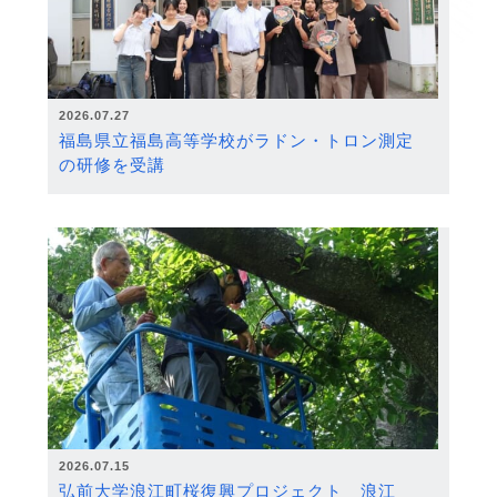
2026.07.27
福島県立福島高等学校がラドン・トロン測定
の研修を受講
2026.07.15
弘前大学浪江町桜復興プロジェクト 浪江