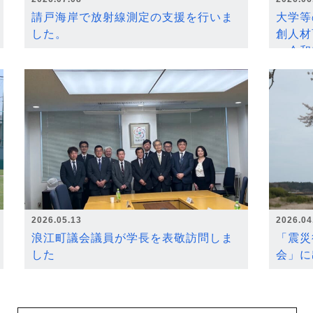
請戸海岸で放射線測定の支援を行いま
大学等
した。
創人材
～令和
2026.05.13
2026.04
浪江町議会議員が学長を表敬訪問しま
「震災
した
会」に