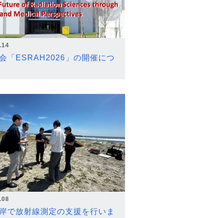
.14
会「ESRAH2026」の開催につ
.08
岸で放射線測定の支援を行いま