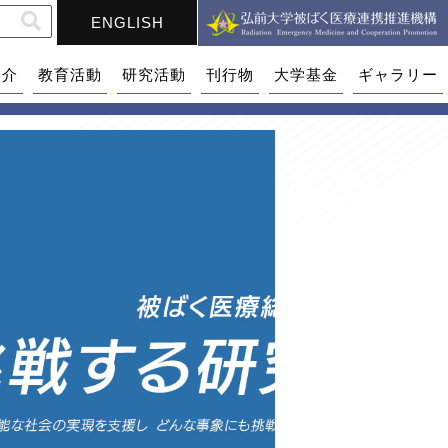
ENGLISH
紹介
教育活動
研究活動
刊行物
大学基金
ギャラリー