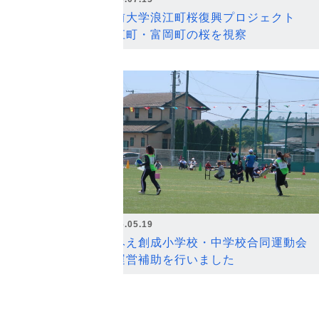
弘前大学浪江町桜復興プロジェクト
浪江町・富岡町の桜を視察
2026.05.19
なみえ創成小学校・中学校合同運動会
の運営補助を行いました