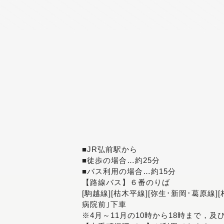
■JR弘前駅から
■徒歩の場合…約25分
■バス利用の場合…約15分
【路線バス】６番のりば
[駒越線][枯木平線][弥生･新岡･葛原線]
病院前｣下車
※4月～11月の10時から18時まで，及