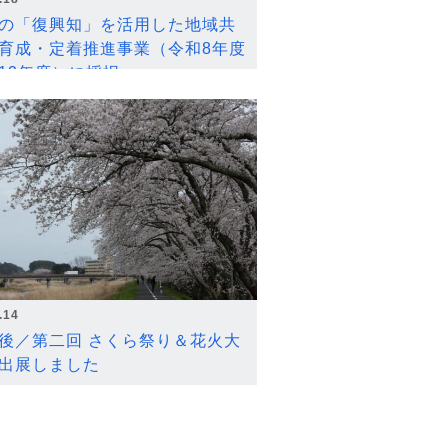
の「復興知」を活用した地域共
育成・定着推進事業（令和8年度
12年度）に採択
.14
後／第二回 さくら祭り＆花火大
出展しました