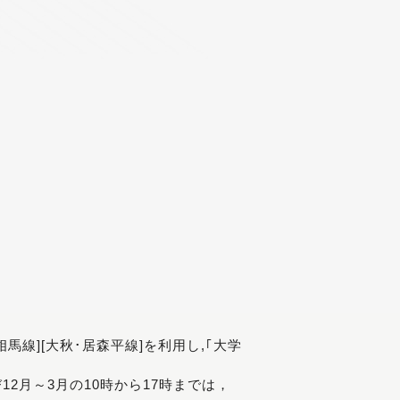
[相馬線][大秋･居森平線]を利用し,｢大学
び12月～3月の10時から17時までは，