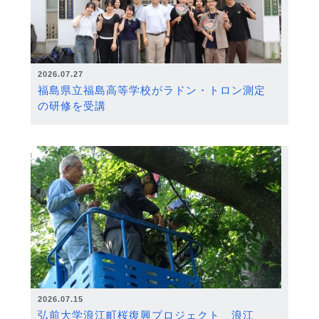
2026.07.27
福島県立福島高等学校がラドン・トロン測定
の研修を受講
2026.07.15
弘前大学浪江町桜復興プロジェクト 浪江