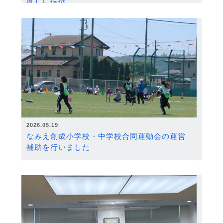
度）に採択
2026.05.19
なみえ創成小学校・中学校合同運動会の運営
補助を行いました