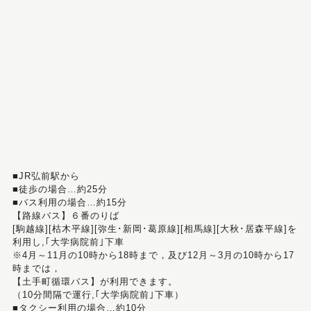
■JR弘前駅から
■徒歩の場合…約25分
■バス利用の場合…約15分
【路線バス】６番のりば
[駒越線][枯木平線][弥生･新岡･葛原線][相馬線][大秋･居森平線]を
利用し,｢大学病院前｣下車
※4月～11月の10時から18時まで，及び12月～3月の10時から17
時までは，
【土手町循環バス】が利用できます。
（10分間隔で運行,｢大学病院前｣下車）
■タクシー利用の場合…約10分