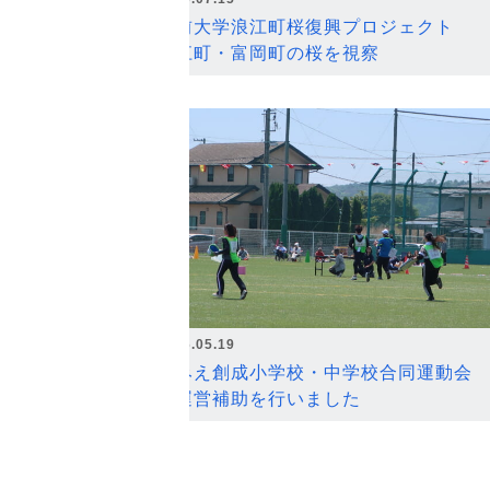
弘前大学浪江町桜復興プロジェクト
浪江町・富岡町の桜を視察
2026.05.19
なみえ創成小学校・中学校合同運動会
の運営補助を行いました