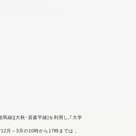
[相馬線][大秋･居森平線]を利用し,｢大学
び12月～3月の10時から17時までは，