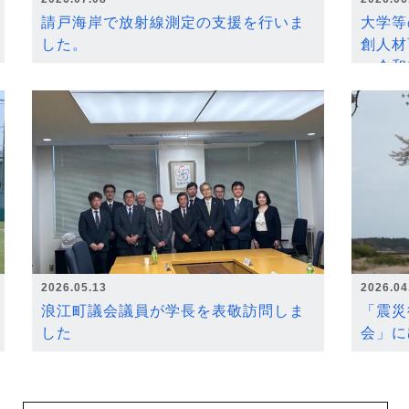
請戸海岸で放射線測定の支援を行いま
大学等
した。
創人材
～令和
2026.05.13
2026.04
浪江町議会議員が学長を表敬訪問しま
「震災
した
会」に