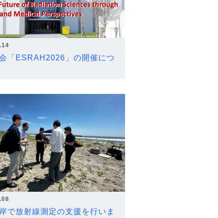
.14
会「ESRAH2026」の開催につ
.08
岸で放射線測定の支援を行いま