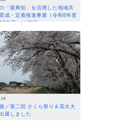
の「復興知」を活用した地域共
育成・定着推進事業（令和8年度
12年度）に採択
.14
後／第二回 さくら祭り＆花火大
出展しました