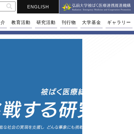
ENGLISH
紹介
教育活動
研究活動
刊行物
大学基金
ギャラリー