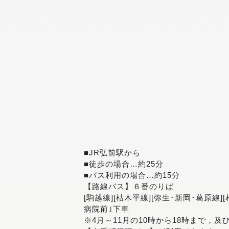
■JR弘前駅から
■徒歩の場合…約25分
■バス利用の場合…約15分
【路線バス】６番のりば
[駒越線][枯木平線][弥生･新岡･葛原線]
病院前｣下車
※4月～11月の10時から18時まで，及