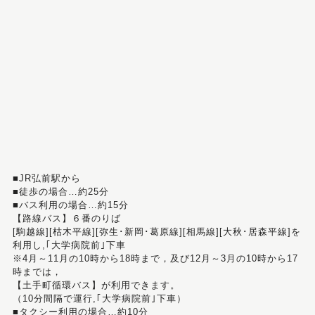
■JR弘前駅から
■徒歩の場合…約25分
■バス利用の場合…約15分
【路線バス】６番のりば
[駒越線][枯木平線][弥生･新岡･葛原線][相馬線][大秋･居森平線]を
利用し,｢大学病院前｣下車
※4月～11月の10時から18時まで，及び12月～3月の10時から17
時までは，
【土手町循環バス】が利用できます。
（10分間隔で運行,｢大学病院前｣下車）
■タクシー利用の場合…約10分