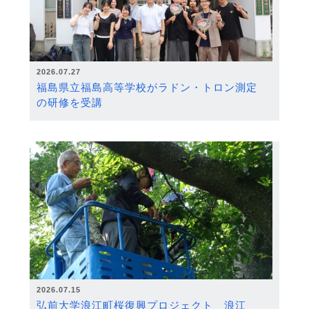
2026.07.27
福島県立福島高等学校がラドン・トロン測定
の研修を受講
2026.07.15
弘前大学浪江町桜復興プロジェクト 浪江