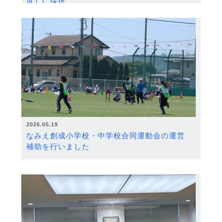
度）に採択
2026.05.19
なみえ創成小学校・中学校合同運動会の運営
補助を行いました