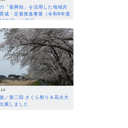
の「復興知」を活用した地域共
育成・定着推進事業（令和8年度
12年度）に採択
.14
後／第二回 さくら祭り＆花火大
出展しました