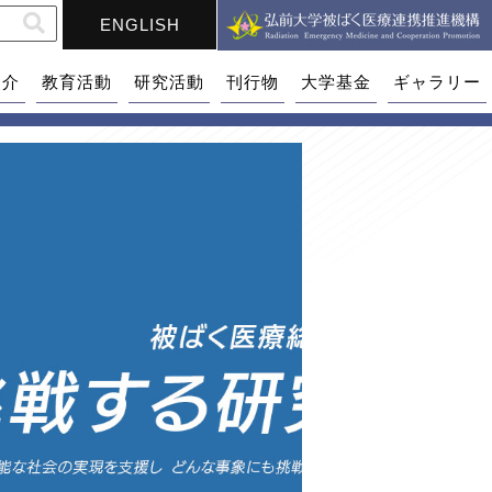
ENGLISH
紹介
教育活動
研究活動
刊行物
大学基金
ギャラリー