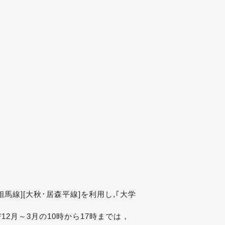
[相馬線][大秋･居森平線]を利用し,｢大学
び12月～3月の10時から17時までは，