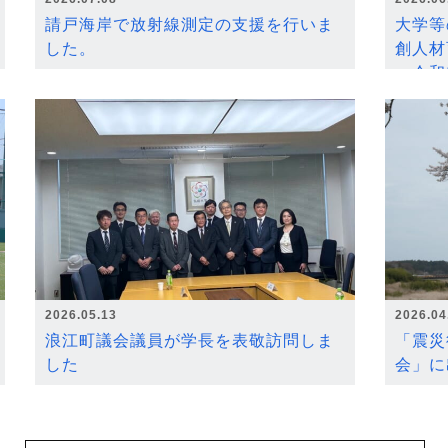
請戸海岸で放射線測定の支援を行いま
大学等
した。
創人材
～令和
2026.05.13
2026.04
浪江町議会議員が学長を表敬訪問しま
「震災
した
会」に