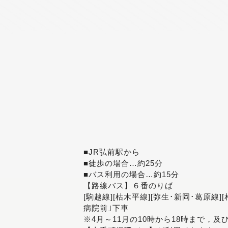
■JR弘前駅から
■徒歩の場合…約25分
■バス利用の場合…約15分
【路線バス】６番のりば
[駒越線][枯木平線][弥生･新岡･葛原線]
病院前｣下車
※4月～11月の10時から18時まで，及