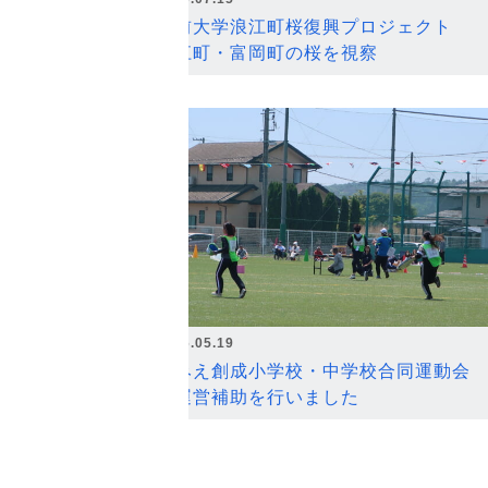
弘前大学浪江町桜復興プロジェクト
浪江町・富岡町の桜を視察
2026.05.19
なみえ創成小学校・中学校合同運動会
の運営補助を行いました