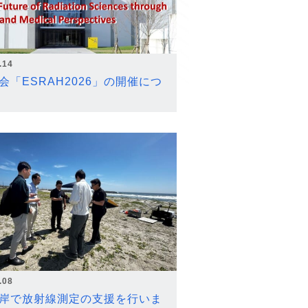
.14
会「ESRAH2026」の開催につ
.08
岸で放射線測定の支援を行いま