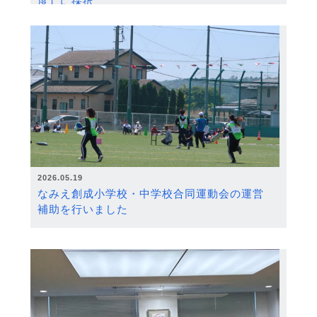
度）に採択
2026.05.19
なみえ創成小学校・中学校合同運動会の運営
補助を行いました