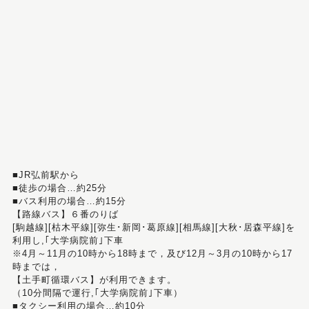
■JR弘前駅から
■徒歩の場合…約25分
■バス利用の場合…約15分
【路線バス】６番のりば
[駒越線][枯木平線][弥生･新岡･葛原線][相馬線][大秋･居森平線]を
利用し,｢大学病院前｣下車
※4月～11月の10時から18時まで，及び12月～3月の10時から17
時までは，
【土手町循環バス】が利用できます。
（10分間隔で運行,｢大学病院前｣下車）
■タクシー利用の場合…約10分