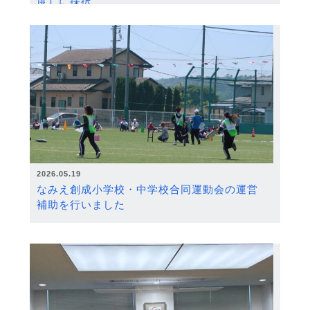
度）に採択
2026.05.19
なみえ創成小学校・中学校合同運動会の運営
補助を行いました