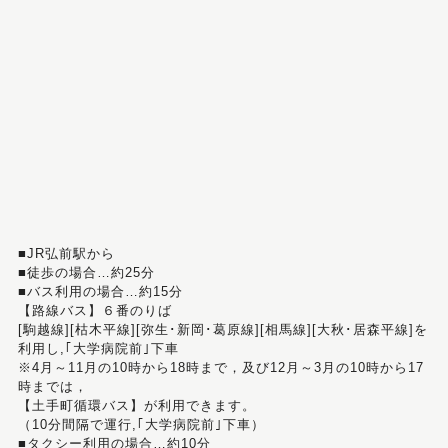
■JR弘前駅から
■徒歩の場合…約25分
■バス利用の場合…約15分
【路線バス】６番のりば
[駒越線][枯木平線][弥生･新岡･葛原線][相馬線][大秋･居森平線]を
利用し,｢大学病院前｣下車
※4月～11月の10時から18時まで，及び12月～3月の10時から17
時までは，
【土手町循環バス】が利用できます。
（10分間隔で運行,｢大学病院前｣下車）
■タクシー利用の場合…約10分