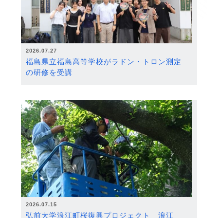
2026.07.27
福島県立福島高等学校がラドン・トロン測定
の研修を受講
2026.07.15
弘前大学浪江町桜復興プロジェクト 浪江