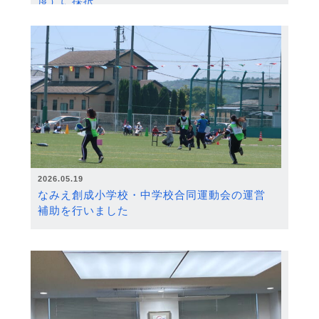
度）に採択
2026.05.19
なみえ創成小学校・中学校合同運動会の運営
補助を行いました