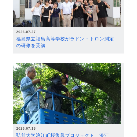
2026.07.27
福島県立福島高等学校がラドン・トロン測定
の研修を受講
2026.07.15
弘前大学浪江町桜復興プロジェクト 浪江