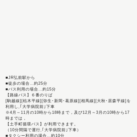
■JR弘前駅から
■徒歩の場合…約25分
■バス利用の場合…約15分
【路線バス】６番のりば
[駒越線][枯木平線][弥生･新岡･葛原線][相馬線][大秋･居森平線]を
利用し,｢大学病院前｣下車
※4月～11月の10時から18時まで，及び12月～3月の10時から17
時までは，
【土手町循環バス】が利用できます。
（10分間隔で運行,｢大学病院前｣下車）
■タクシー利用の場合…約10分