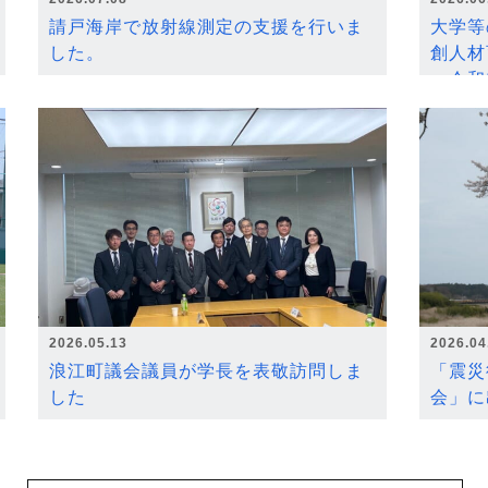
請戸海岸で放射線測定の支援を行いま
大学等
した。
創人材
～令和
2026.05.13
2026.04
浪江町議会議員が学長を表敬訪問しま
「震災
した
会」に