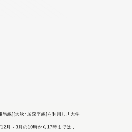
[相馬線][大秋･居森平線]を利用し,｢大学
び12月～3月の10時から17時までは，