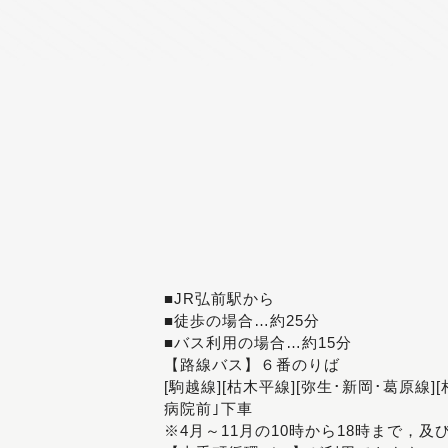
■JR弘前駅から
■徒歩の場合…約25分
■バス利用の場合…約15分
【路線バス】６番のりば
[駒越線][枯木平線][弥生･新岡･葛原線]
病院前｣下車
※4月～11月の10時から18時まで，及