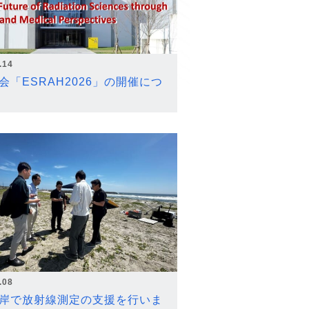
.14
会「ESRAH2026」の開催につ
.08
岸で放射線測定の支援を行いま