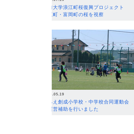
弘前大学浪江町桜復興プロジェクト
浪江町・富岡町の桜を視察
2026.05.19
なみえ創成小学校・中学校合同運動会
の運営補助を行いました