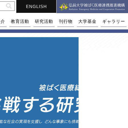
ENGLISH
紹介
教育活動
研究活動
刊行物
大学基金
ギャラリー