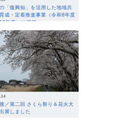
の「復興知」を活用した地域共
育成・定着推進事業（令和8年度
12年度）に採択
.14
後／第二回 さくら祭り＆花火大
出展しました