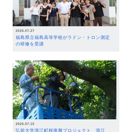
2026.07.27
福島県立福島高等学校がラドン・トロン測定
の研修を受講
2026.07.15
弘前大学浪江町桜復興プロジェクト 浪江