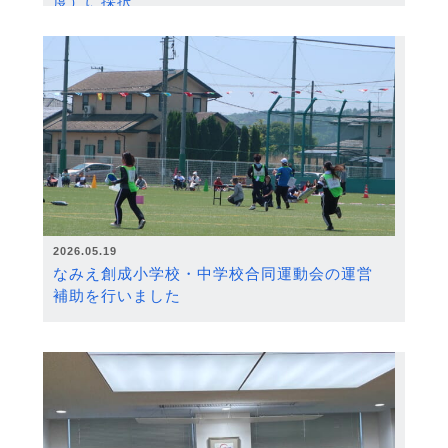
度）に採択
2026.05.19
なみえ創成小学校・中学校合同運動会の運営
補助を行いました