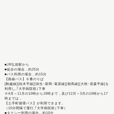
■JR弘前駅から
■徒歩の場合…約25分
■バス利用の場合…約15分
【路線バス】６番のりば
[駒越線][枯木平線][弥生･新岡･葛原線][相馬線][大秋･居森平線]を
利用し,｢大学病院前｣下車
※4月～11月の10時から18時まで，及び12月～3月の10時から17
時までは，
【土手町循環バス】が利用できます。
（10分間隔で運行,｢大学病院前｣下車）
■タクシー利用の場合…約10分