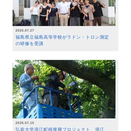
2026.07.27
福島県立福島高等学校がラドン・トロン測定
の研修を受講
2026.07.15
弘前大学浪江町桜復興プロジェクト 浪江