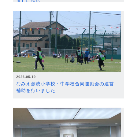
度）に採択
2026.05.19
なみえ創成小学校・中学校合同運動会の運営
補助を行いました