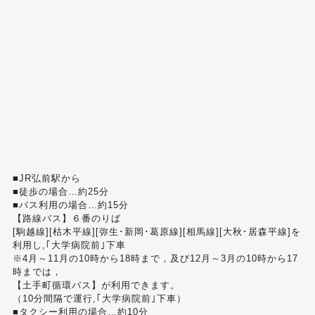
■JR弘前駅から
■徒歩の場合…約25分
■バス利用の場合…約15分
【路線バス】６番のりば
[駒越線][枯木平線][弥生･新岡･葛原線][相馬線][大秋･居森平線]を
利用し,｢大学病院前｣下車
※4月～11月の10時から18時まで，及び12月～3月の10時から17
時までは，
【土手町循環バス】が利用できます。
（10分間隔で運行,｢大学病院前｣下車）
■タクシー利用の場合…約10分