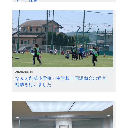
度）に採択
2026.05.19
なみえ創成小学校・中学校合同運動会の運営
補助を行いました