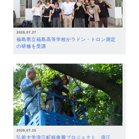
2026.07.27
福島県立福島高等学校がラドン・トロン測定
の研修を受講
2026.07.15
弘前大学浪江町桜復興プロジェクト 浪江