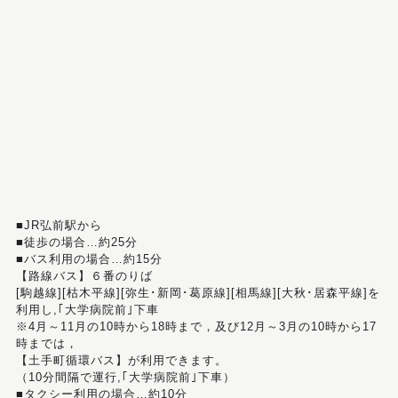
■JR弘前駅から
■徒歩の場合…約25分
■バス利用の場合…約15分
【路線バス】６番のりば
[駒越線][枯木平線][弥生･新岡･葛原線][相馬線][大秋･居森平線]を
利用し,｢大学病院前｣下車
※4月～11月の10時から18時まで，及び12月～3月の10時から17
時までは，
【土手町循環バス】が利用できます。
（10分間隔で運行,｢大学病院前｣下車）
■タクシー利用の場合…約10分