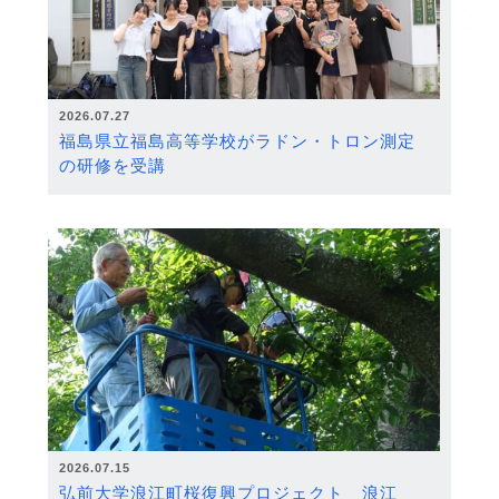
2026.07.27
福島県立福島高等学校がラドン・トロン測定
の研修を受講
2026.07.15
弘前大学浪江町桜復興プロジェクト 浪江