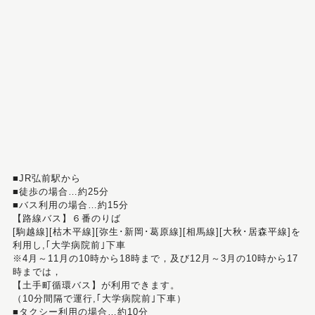
■JR弘前駅から
■徒歩の場合…約25分
■バス利用の場合…約15分
【路線バス】６番のりば
[駒越線][枯木平線][弥生･新岡･葛原線][相馬線][大秋･居森平線]を
利用し,｢大学病院前｣下車
※4月～11月の10時から18時まで，及び12月～3月の10時から17
時までは，
【土手町循環バス】が利用できます。
（10分間隔で運行,｢大学病院前｣下車）
■タクシー利用の場合…約10分