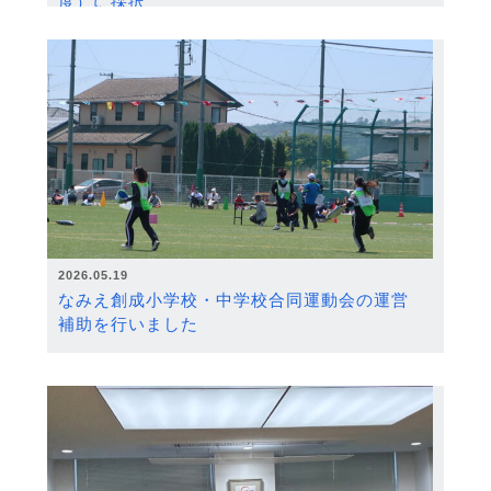
度）に採択
2026.05.19
なみえ創成小学校・中学校合同運動会の運営
補助を行いました