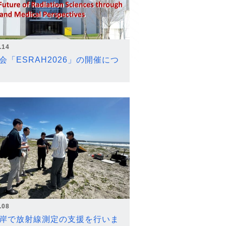
.14
会「ESRAH2026」の開催につ
.08
岸で放射線測定の支援を行いま