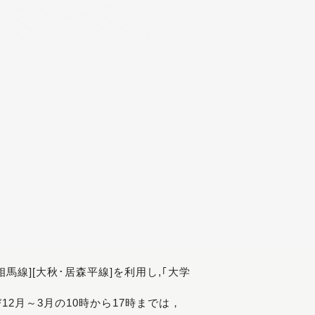
[相馬線][大秋･居森平線]を利用し,｢大学
び12月～3月の10時から17時までは，