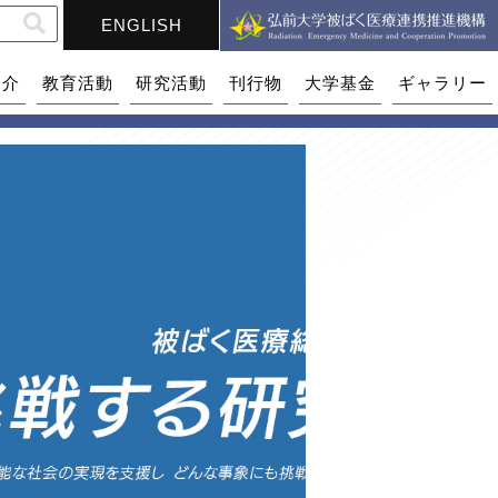
ENGLISH
紹介
教育活動
研究活動
刊行物
大学基金
ギャラリー