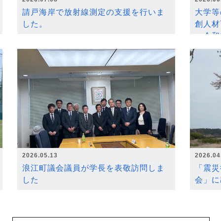
請戸海岸で放射線測定の支援を行いま
大学等
した。
創人材
～令和
2026.05.13
2026.04
浪江町議会議員が学長を表敬訪問しま
「震災
した
会」に