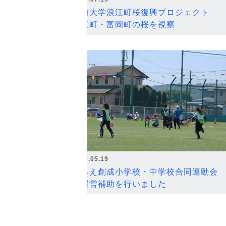
弘前大学浪江町桜復興プロジェクト
浪江町・富岡町の桜を視察
2026.05.19
なみえ創成小学校・中学校合同運動会
の運営補助を行いました