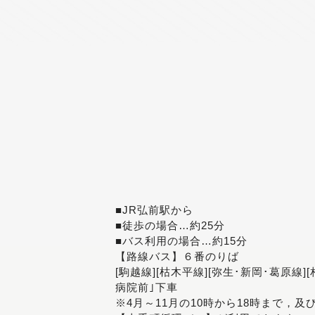
■JR弘前駅から
■徒歩の場合…約25分
■バス利用の場合…約15分
【路線バス】６番のりば
[駒越線][枯木平線][弥生･新岡･葛原線]
病院前｣下車
※4月～11月の10時から18時まで，及