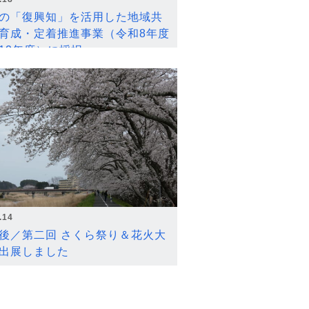
の「復興知」を活用した地域共
育成・定着推進事業（令和8年度
12年度）に採択
.14
後／第二回 さくら祭り＆花火大
出展しました