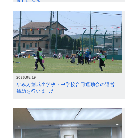
度）に採択
2026.05.19
なみえ創成小学校・中学校合同運動会の運営
補助を行いました