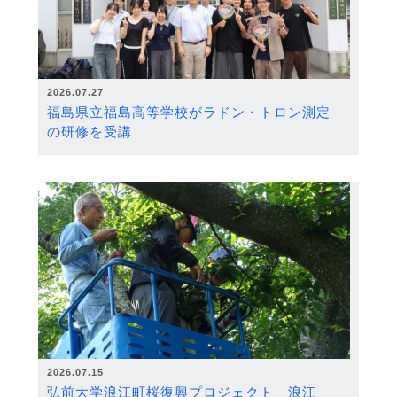
2026.07.27
福島県立福島高等学校がラドン・トロン測定
の研修を受講
2026.07.15
弘前大学浪江町桜復興プロジェクト 浪江