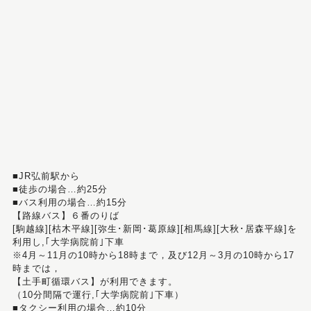
■JR弘前駅から
■徒歩の場合…約25分
■バス利用の場合…約15分
【路線バス】６番のりば
[駒越線][枯木平線][弥生･新岡･葛原線][相馬線][大秋･居森平線]を
利用し,｢大学病院前｣下車
※4月～11月の10時から18時まで，及び12月～3月の10時から17
時までは，
【土手町循環バス】が利用できます。
（10分間隔で運行,｢大学病院前｣下車）
■タクシー利用の場合…約10分