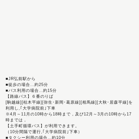
■JR弘前駅から
■徒歩の場合…約25分
■バス利用の場合…約15分
【路線バス】６番のりば
[駒越線][枯木平線][弥生･新岡･葛原線][相馬線][大秋･居森平線]を
利用し,｢大学病院前｣下車
※4月～11月の10時から18時まで，及び12月～3月の10時から17
時までは，
【土手町循環バス】が利用できます。
（10分間隔で運行,｢大学病院前｣下車）
■タクシー利用の場合…約10分