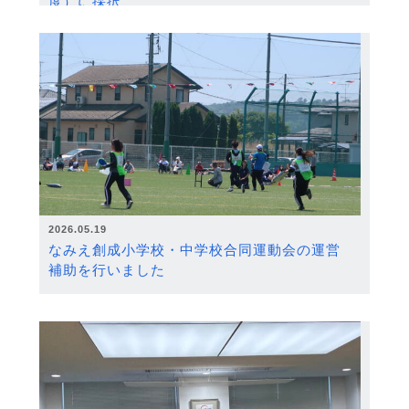
度）に採択
2026.05.19
なみえ創成小学校・中学校合同運動会の運営
補助を行いました