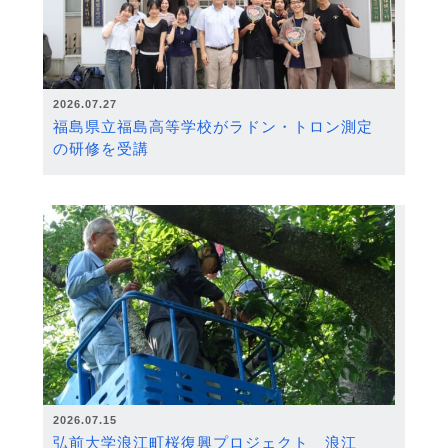
2026.07.27
福島県立福島高等学校がラドン・トロン測定
の研修を受講
2026.07.15
弘前大学浪江町桜復興プロジェクト 浪江