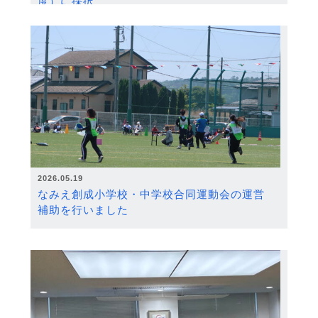
度）に採択
2026.05.19
なみえ創成小学校・中学校合同運動会の運営
補助を行いました