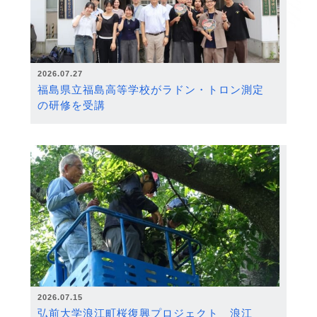
2026.07.27
福島県立福島高等学校がラドン・トロン測定
の研修を受講
2026.07.15
弘前大学浪江町桜復興プロジェクト 浪江