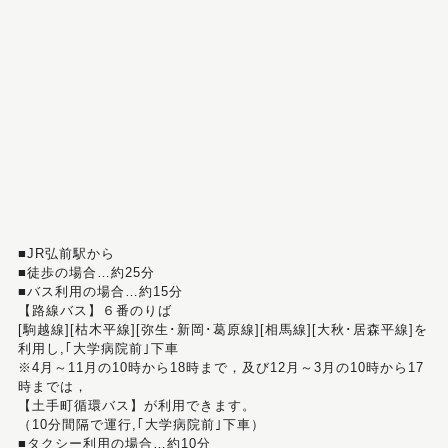
■JR弘前駅から
■徒歩の場合…約25分
■バス利用の場合…約15分
【路線バス】６番のりば
[駒越線][枯木平線][弥生･新岡･葛原線][相馬線][大秋･居森平線]を
利用し,｢大学病院前｣下車
※4月～11月の10時から18時まで，及び12月～3月の10時から17
時までは，
【土手町循環バス】が利用できます。
（10分間隔で運行,｢大学病院前｣下車）
■タクシー利用の場合…約10分