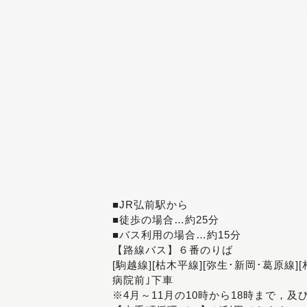
■JR弘前駅から
■徒歩の場合…約25分
■バス利用の場合…約15分
【路線バス】６番のりば
[駒越線][枯木平線][弥生･新岡･葛原線]
病院前｣下車
※4月～11月の10時から18時まで，及