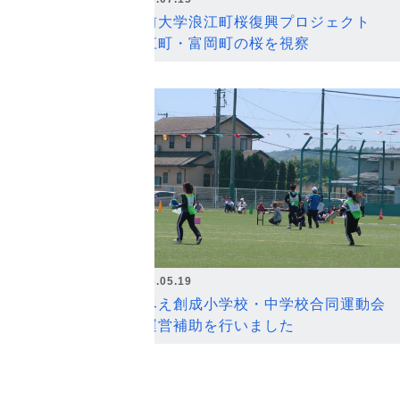
弘前大学浪江町桜復興プロジェクト
浪江町・富岡町の桜を視察
2026.05.19
なみえ創成小学校・中学校合同運動会
の運営補助を行いました