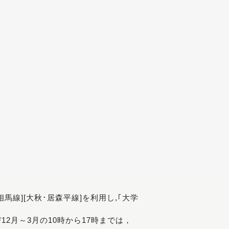
[相馬線][大秋･居森平線]を利用し,｢大学
び12月～3月の10時から17時までは，