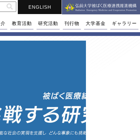
ENGLISH
紹介
教育活動
研究活動
刊行物
大学基金
ギャラリー