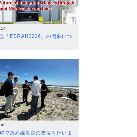
.14
会「ESRAH2026」の開催につ
.08
岸で放射線測定の支援を行いま