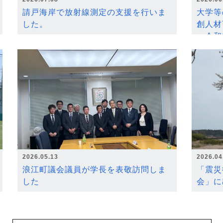
請戸海岸で放射線測定の支援を行いま
大学等
した。
創人材
～令和
2026.05.13
2026.04
浪江町議会議員が学長を表敬訪問しま
「震災
した
会」に