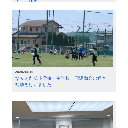
度）に採択
2026.05.19
なみえ創成小学校・中学校合同運動会の運営
補助を行いました