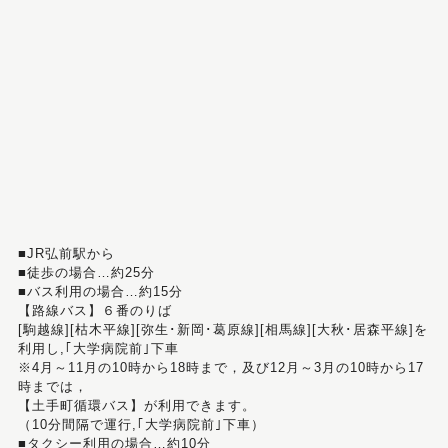
■JR弘前駅から
■徒歩の場合…約25分
■バス利用の場合…約15分
【路線バス】６番のりば
[駒越線][枯木平線][弥生･新岡･葛原線][相馬線][大秋･居森平線]を
利用し,｢大学病院前｣下車
※4月～11月の10時から18時まで，及び12月～3月の10時から17
時までは，
【土手町循環バス】が利用できます。
（10分間隔で運行,｢大学病院前｣下車）
■タクシー利用の場合…約10分