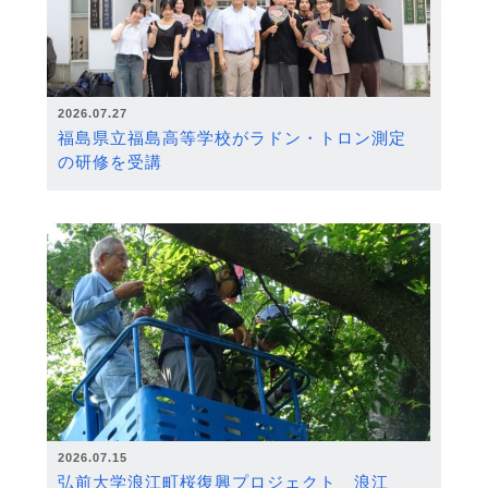
2026.07.27
福島県立福島高等学校がラドン・トロン測定
の研修を受講
2026.07.15
弘前大学浪江町桜復興プロジェクト 浪江