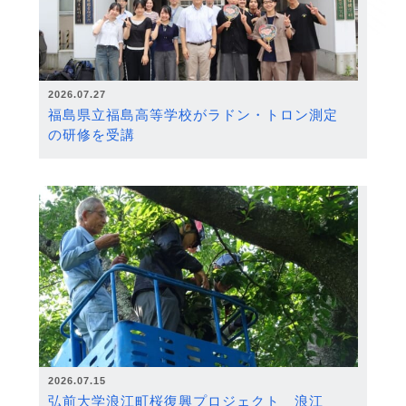
2026.07.27
福島県立福島高等学校がラドン・トロン測定
の研修を受講
2026.07.15
弘前大学浪江町桜復興プロジェクト 浪江