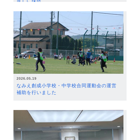
度）に採択
2026.05.19
なみえ創成小学校・中学校合同運動会の運営
補助を行いました