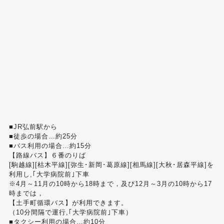
■JR弘前駅から
■徒歩の場合…約25分
■バス利用の場合…約15分
【路線バス】６番のりば
[駒越線][枯木平線][弥生･新岡･葛原線][相馬線][大秋･居森平線]を
利用し,｢大学病院前｣下車
※4月～11月の10時から18時まで，及び12月～3月の10時から17
時までは，
【土手町循環バス】が利用できます。
（10分間隔で運行,｢大学病院前｣下車）
■タクシー利用の場合…約10分