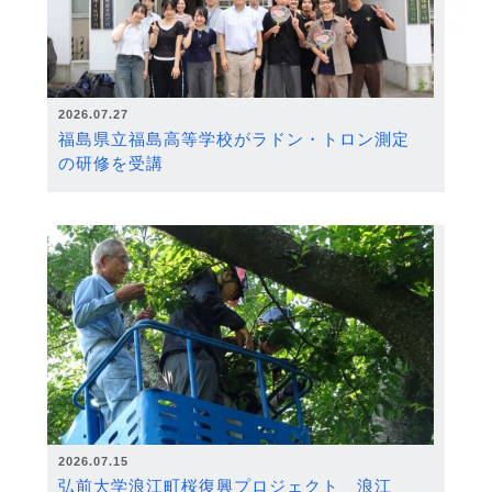
2026.07.27
福島県立福島高等学校がラドン・トロン測定
の研修を受講
2026.07.15
弘前大学浪江町桜復興プロジェクト 浪江