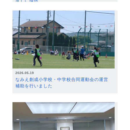
度）に採択
2026.05.19
なみえ創成小学校・中学校合同運動会の運営
補助を行いました