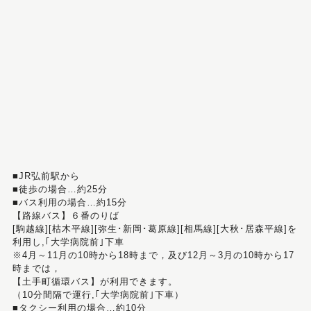
■JR弘前駅から
■徒歩の場合…約25分
■バス利用の場合…約15分
【路線バス】６番のりば
[駒越線][枯木平線][弥生･新岡･葛原線][相馬線][大秋･居森平線]を
利用し,｢大学病院前｣下車
※4月～11月の10時から18時まで，及び12月～3月の10時から17
時までは，
【土手町循環バス】が利用できます。
（10分間隔で運行,｢大学病院前｣下車）
■タクシー利用の場合…約10分