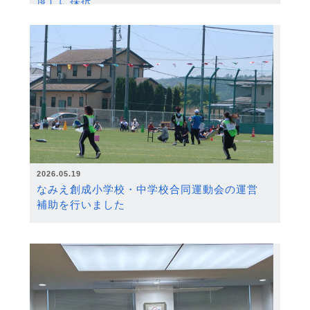
度）に採択
2026.05.19
なみえ創成小学校・中学校合同運動会の運営
補助を行いました