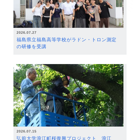
2026.07.27
福島県立福島高等学校がラドン・トロン測定
の研修を受講
2026.07.15
弘前大学浪江町桜復興プロジェクト 浪江