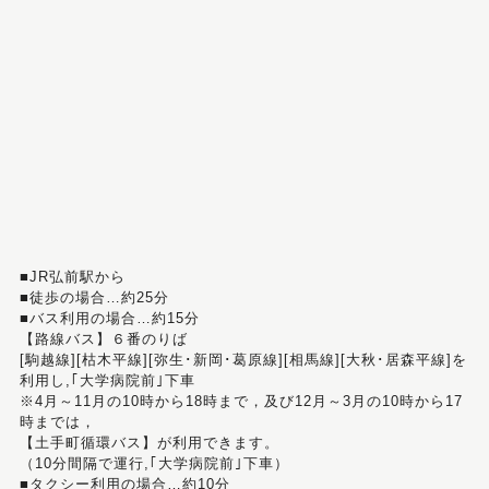
■JR弘前駅から
■徒歩の場合…約25分
■バス利用の場合…約15分
【路線バス】６番のりば
[駒越線][枯木平線][弥生･新岡･葛原線][相馬線][大秋･居森平線]を
利用し,｢大学病院前｣下車
※4月～11月の10時から18時まで，及び12月～3月の10時から17
時までは，
【土手町循環バス】が利用できます。
（10分間隔で運行,｢大学病院前｣下車）
■タクシー利用の場合…約10分