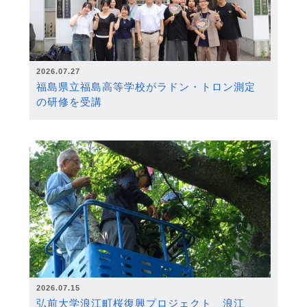
2026.07.27
福島県立福島高等学校がラドン・トロン測定
の研修を受講
2026.07.15
弘前大学浪江町桜復興プロジェクト 浪江