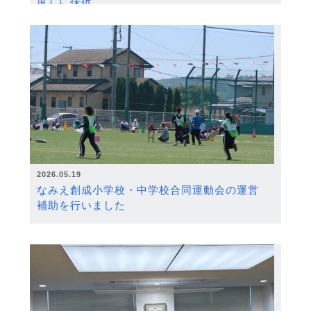
度）に採択
2026.05.19
なみえ創成小学校・中学校合同運動会の運営
補助を行いました