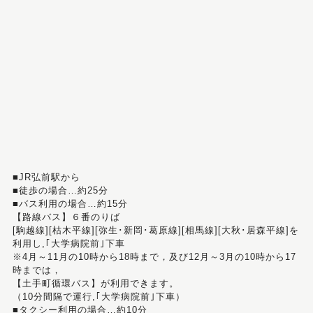
■JR弘前駅から
■徒歩の場合…約25分
■バス利用の場合…約15分
【路線バス】６番のりば
[駒越線][枯木平線][弥生･新岡･葛原線][相馬線][大秋･居森平線]を
利用し,｢大学病院前｣下車
※4月～11月の10時から18時まで，及び12月～3月の10時から17
時までは，
【土手町循環バス】が利用できます。
（10分間隔で運行,｢大学病院前｣下車）
■タクシー利用の場合…約10分