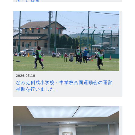
度）に採択
2026.05.19
なみえ創成小学校・中学校合同運動会の運営
補助を行いました