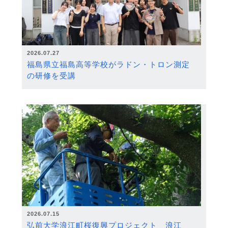
2026.07.27
福島県立福島高等学校がラドン・トロン測定
の研修を受講
2026.07.15
弘前大学浪江町桜復興プロジェクト 浪江