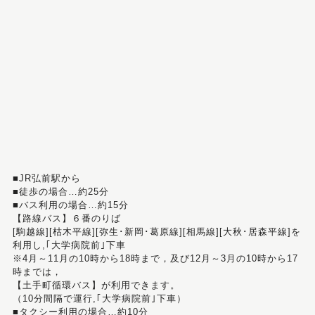
■JR弘前駅から
■徒歩の場合…約25分
■バス利用の場合…約15分
【路線バス】６番のりば
[駒越線][枯木平線][弥生･新岡･葛原線][相馬線][大秋･居森平線]を
利用し,｢大学病院前｣下車
※4月～11月の10時から18時まで，及び12月～3月の10時から17
時までは，
【土手町循環バス】が利用できます。
（10分間隔で運行,｢大学病院前｣下車）
■タクシー利用の場合…約10分