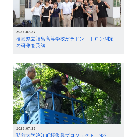
2026.07.27
福島県立福島高等学校がラドン・トロン測定
の研修を受講
2026.07.15
弘前大学浪江町桜復興プロジェクト 浪江