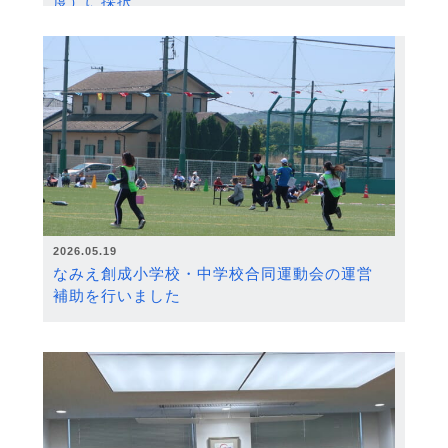
度）に採択
2026.05.19
なみえ創成小学校・中学校合同運動会の運営
補助を行いました