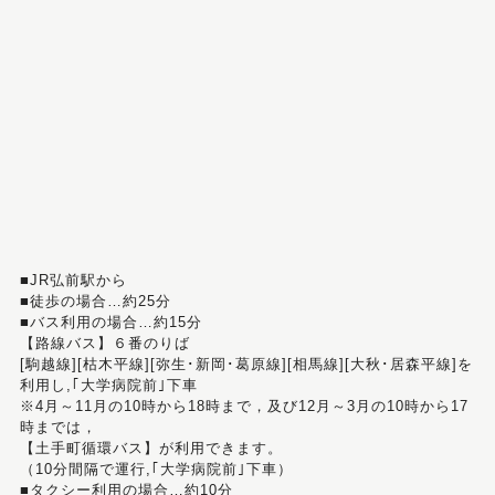
■JR弘前駅から
■徒歩の場合…約25分
■バス利用の場合…約15分
【路線バス】６番のりば
[駒越線][枯木平線][弥生･新岡･葛原線][相馬線][大秋･居森平線]を
利用し,｢大学病院前｣下車
※4月～11月の10時から18時まで，及び12月～3月の10時から17
時までは，
【土手町循環バス】が利用できます。
（10分間隔で運行,｢大学病院前｣下車）
■タクシー利用の場合…約10分