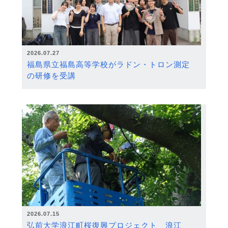
2026.07.27
福島県立福島高等学校がラドン・トロン測定
の研修を受講
2026.07.15
弘前大学浪江町桜復興プロジェクト 浪江