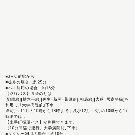
■JR弘前駅から
■徒歩の場合…約25分
■バス利用の場合…約15分
【路線バス】６番のりば
[駒越線][枯木平線][弥生･新岡･葛原線][相馬線][大秋･居森平線]を
利用し,｢大学病院前｣下車
※4月～11月の10時から18時まで，及び12月～3月の10時から17
時までは，
【土手町循環バス】が利用できます。
（10分間隔で運行,｢大学病院前｣下車）
■タクシー利用の場合…約10分