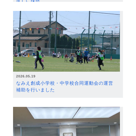
度）に採択
2026.05.19
なみえ創成小学校・中学校合同運動会の運営
補助を行いました