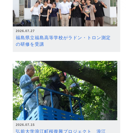
2026.07.27
福島県立福島高等学校がラドン・トロン測定
の研修を受講
2026.07.15
弘前大学浪江町桜復興プロジェクト 浪江