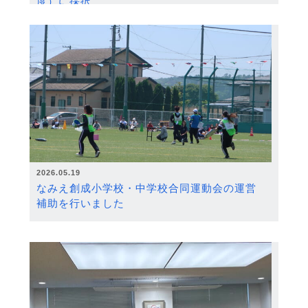
度）に採択
2026.05.19
なみえ創成小学校・中学校合同運動会の運営
補助を行いました