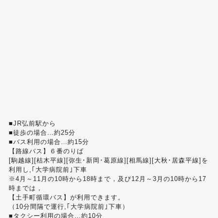
■JR弘前駅から
■徒歩の場合…約25分
■バス利用の場合…約15分
【路線バス】６番のりば
[駒越線][枯木平線][弥生･新岡･葛原線][相馬線][大秋･居森平線]を
利用し,｢大学病院前｣下車
※4月～11月の10時から18時まで，及び12月～3月の10時から17
時までは，
【土手町循環バス】が利用できます。
（10分間隔で運行,｢大学病院前｣下車）
■タクシー利用の場合…約10分