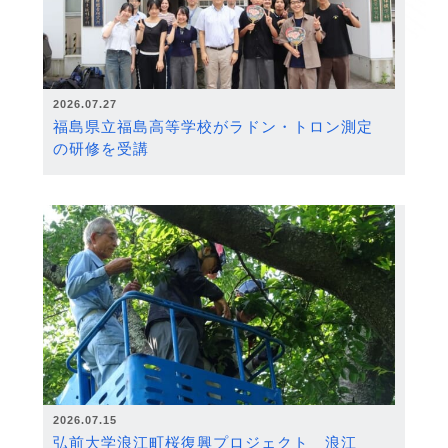
2026.07.27
福島県立福島高等学校がラドン・トロン測定
の研修を受講
2026.07.15
弘前大学浪江町桜復興プロジェクト 浪江