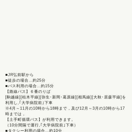
■JR弘前駅から
■徒歩の場合…約25分
■バス利用の場合…約15分
【路線バス】６番のりば
[駒越線][枯木平線][弥生･新岡･葛原線][相馬線][大秋･居森平線]を
利用し,｢大学病院前｣下車
※4月～11月の10時から18時まで，及び12月～3月の10時から17
時までは，
【土手町循環バス】が利用できます。
（10分間隔で運行,｢大学病院前｣下車）
■タクシー利用の場合…約10分