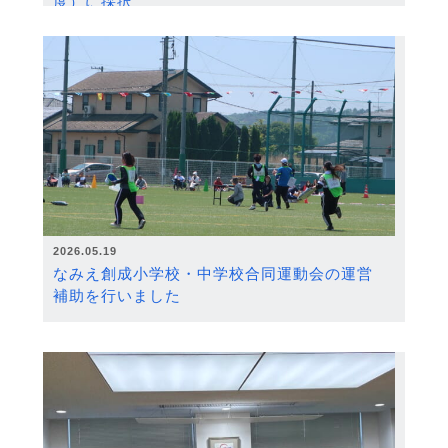
度）に採択
2026.05.19
なみえ創成小学校・中学校合同運動会の運営
補助を行いました