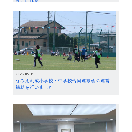
度）に採択
2026.05.19
なみえ創成小学校・中学校合同運動会の運営
補助を行いました