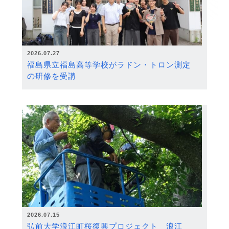
2026.07.27
福島県立福島高等学校がラドン・トロン測定
の研修を受講
2026.07.15
弘前大学浪江町桜復興プロジェクト 浪江