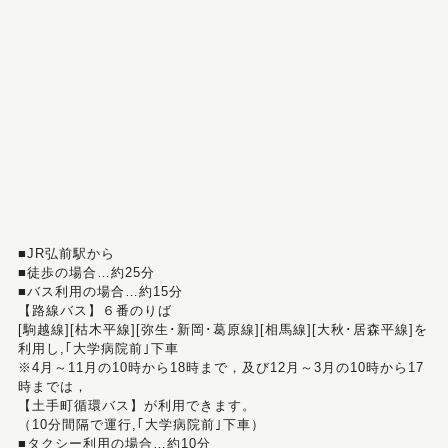
■JR弘前駅から
■徒歩の場合…約25分
■バス利用の場合…約15分
【路線バス】６番のりば
[駒越線][枯木平線][弥生･新岡･葛原線][相馬線][大秋･居森平線]を
利用し,｢大学病院前｣下車
※4月～11月の10時から18時まで，及び12月～3月の10時から17
時までは，
【土手町循環バス】が利用できます。
（10分間隔で運行,｢大学病院前｣下車）
■タクシー利用の場合…約10分