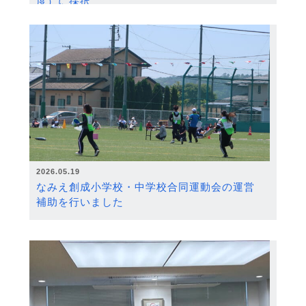
度）に採択
2026.05.19
なみえ創成小学校・中学校合同運動会の運営
補助を行いました