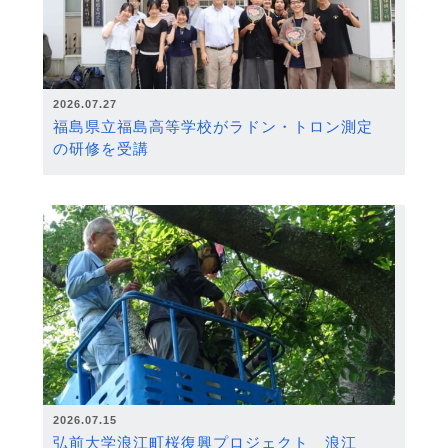
2026.07.27
福島県立福島高等学校がラドン・トロン測定
の研修を受講
2026.07.15
弘前大学浪江町桜復興プロジェクト 浪江