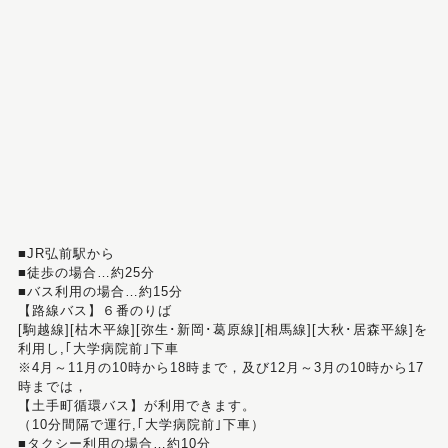
■JR弘前駅から
■徒歩の場合…約25分
■バス利用の場合…約15分
【路線バス】６番のりば
[駒越線][枯木平線][弥生･新岡･葛原線][相馬線][大秋･居森平線]を
利用し,｢大学病院前｣下車
※4月～11月の10時から18時まで，及び12月～3月の10時から17
時までは，
【土手町循環バス】が利用できます。
（10分間隔で運行,｢大学病院前｣下車）
■タクシー利用の場合…約10分