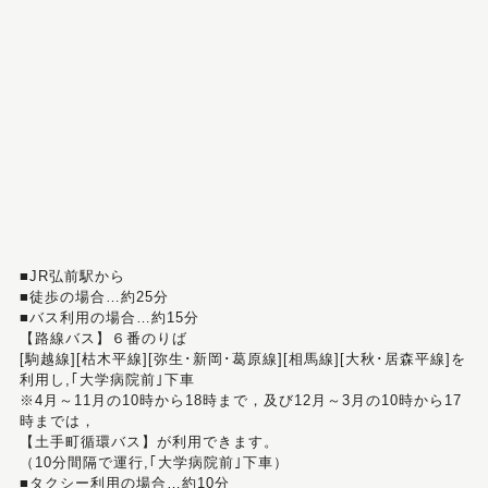
■JR弘前駅から
■徒歩の場合…約25分
■バス利用の場合…約15分
【路線バス】６番のりば
[駒越線][枯木平線][弥生･新岡･葛原線][相馬線][大秋･居森平線]を
利用し,｢大学病院前｣下車
※4月～11月の10時から18時まで，及び12月～3月の10時から17
時までは，
【土手町循環バス】が利用できます。
（10分間隔で運行,｢大学病院前｣下車）
■タクシー利用の場合…約10分