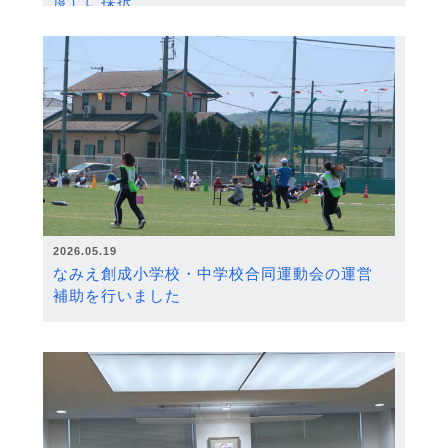
度）に採択
2026.05.19
なみえ創成小学校・中学校合同運動会の運営
補助を行いました