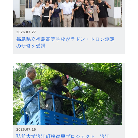
2026.07.27
福島県立福島高等学校がラドン・トロン測定
の研修を受講
2026.07.15
弘前大学浪江町桜復興プロジェクト 浪江