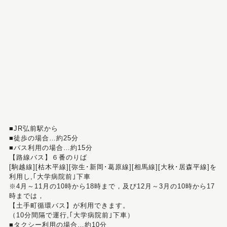
■JR弘前駅から
■徒歩の場合…約25分
■バス利用の場合…約15分
【路線バス】６番のりば
[駒越線][枯木平線][弥生･新岡･葛原線][相馬線][大秋･居森平線]を
利用し,｢大学病院前｣下車
※4月～11月の10時から18時まで，及び12月～3月の10時から17
時までは，
【土手町循環バス】が利用できます。
（10分間隔で運行,｢大学病院前｣下車）
■タクシー利用の場合…約10分