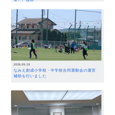
度）に採択
2026.05.19
なみえ創成小学校・中学校合同運動会の運営
補助を行いました