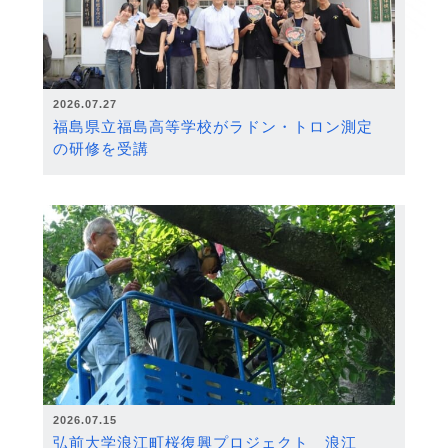
2026.07.27
福島県立福島高等学校がラドン・トロン測定
の研修を受講
2026.07.15
弘前大学浪江町桜復興プロジェクト 浪江