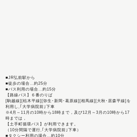
■JR弘前駅から
■徒歩の場合…約25分
■バス利用の場合…約15分
【路線バス】６番のりば
[駒越線][枯木平線][弥生･新岡･葛原線][相馬線][大秋･居森平線]を
利用し,｢大学病院前｣下車
※4月～11月の10時から18時まで，及び12月～3月の10時から17
時までは，
【土手町循環バス】が利用できます。
（10分間隔で運行,｢大学病院前｣下車）
■タクシー利用の場合…約10分