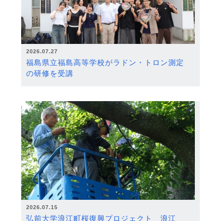
2026.07.27
福島県立福島高等学校がラドン・トロン測定
の研修を受講
2026.07.15
弘前大学浪江町桜復興プロジェクト 浪江