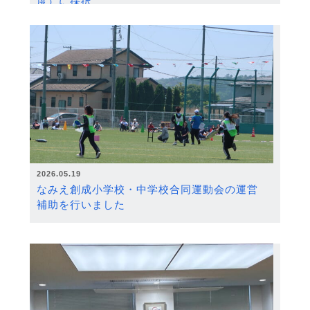
度）に採択
2026.05.19
なみえ創成小学校・中学校合同運動会の運営
補助を行いました