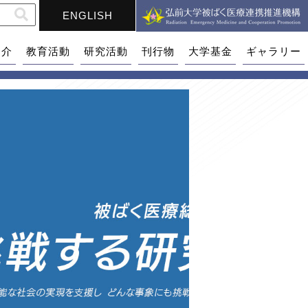
ENGLISH
紹介
教育活動
研究活動
刊行物
大学基金
ギャラリー