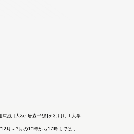
[相馬線][大秋･居森平線]を利用し,｢大学
び12月～3月の10時から17時までは，