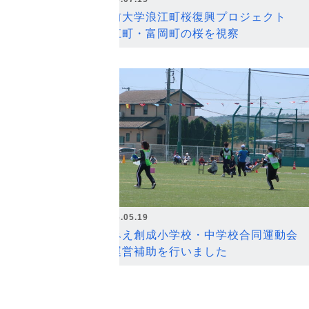
弘前大学浪江町桜復興プロジェクト
浪江町・富岡町の桜を視察
2026.05.19
なみえ創成小学校・中学校合同運動会
の運営補助を行いました