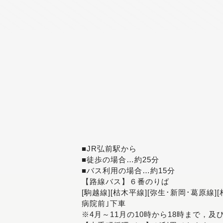
■JR弘前駅から
■徒歩の場合…約25分
■バス利用の場合…約15分
【路線バス】６番のりば
[駒越線][枯木平線][弥生･新岡･葛原線]
病院前｣下車
※4月～11月の10時から18時まで，及