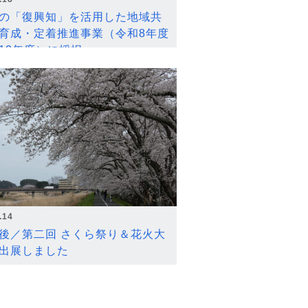
の「復興知」を活用した地域共
育成・定着推進事業（令和8年度
12年度）に採択
.14
後／第二回 さくら祭り＆花火大
出展しました