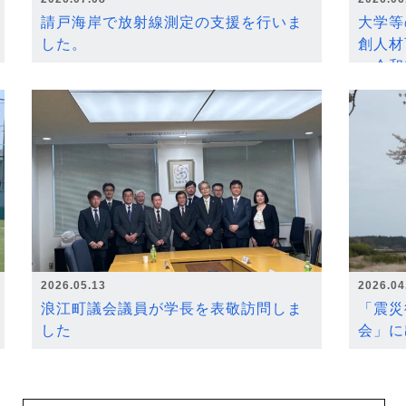
請戸海岸で放射線測定の支援を行いま
大学等
した。
創人材
～令和
2026.05.13
2026.04
浪江町議会議員が学長を表敬訪問しま
「震災
した
会」に