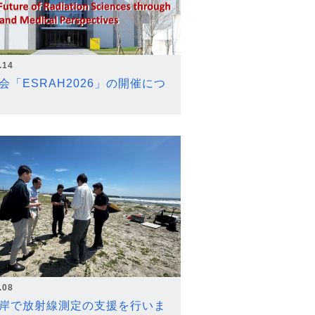
.14
会「ESRAH2026」の開催につ
.08
岸で放射線測定の支援を行いま