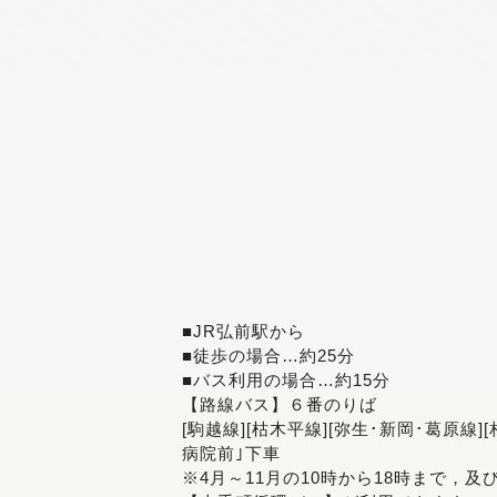
■JR弘前駅から
■徒歩の場合…約25分
■バス利用の場合…約15分
【路線バス】６番のりば
[駒越線][枯木平線][弥生･新岡･葛原線]
病院前｣下車
※4月～11月の10時から18時まで，及