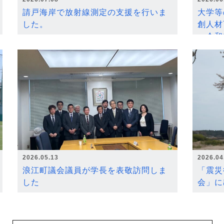
請戸海岸で放射線測定の支援を行いま
大学等
した。
創人材
～令和
2026.05.13
2026.04
浪江町議会議員が学長を表敬訪問しま
「震災
した
会」に