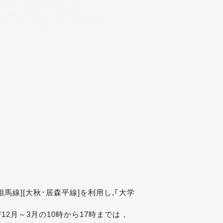
[相馬線][大秋･居森平線]を利用し,｢大学
び12月～3月の10時から17時までは，