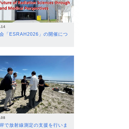
.14
会「ESRAH2026」の開催につ
.08
岸で放射線測定の支援を行いま