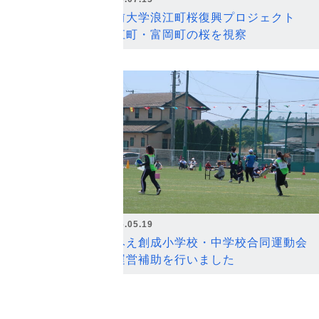
弘前大学浪江町桜復興プロジェクト
浪江町・富岡町の桜を視察
2026.05.19
なみえ創成小学校・中学校合同運動会
の運営補助を行いました