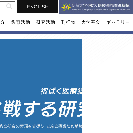
ENGLISH
紹介
教育活動
研究活動
刊行物
大学基金
ギャラリー