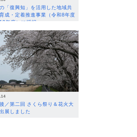
の「復興知」を活用した地域共
育成・定着推進事業（令和8年度
12年度）に採択
.14
後／第二回 さくら祭り＆花火大
出展しました