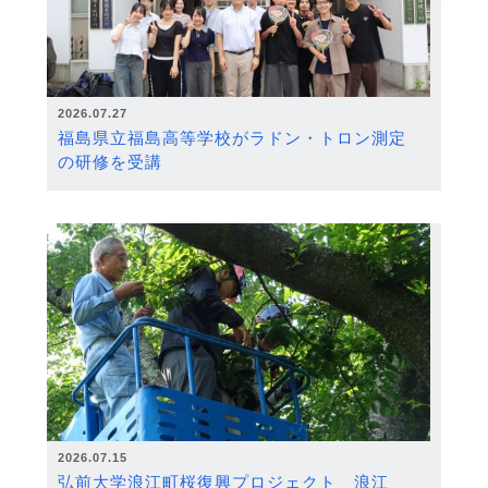
2026.07.27
福島県立福島高等学校がラドン・トロン測定
の研修を受講
2026.07.15
弘前大学浪江町桜復興プロジェクト 浪江