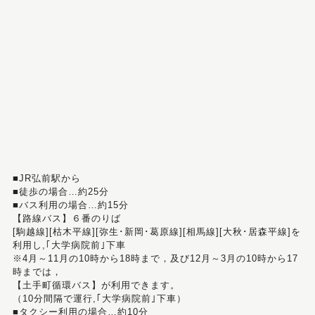
■JR弘前駅から
■徒歩の場合…約25分
■バス利用の場合…約15分
【路線バス】６番のりば
[駒越線][枯木平線][弥生･新岡･葛原線][相馬線][大秋･居森平線]を
利用し,｢大学病院前｣下車
※4月～11月の10時から18時まで，及び12月～3月の10時から17
時までは，
【土手町循環バス】が利用できます。
（10分間隔で運行,｢大学病院前｣下車）
■タクシー利用の場合…約10分