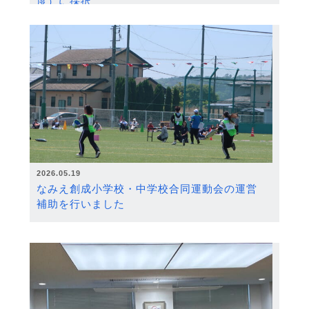
度）に採択
2026.05.19
なみえ創成小学校・中学校合同運動会の運営
補助を行いました