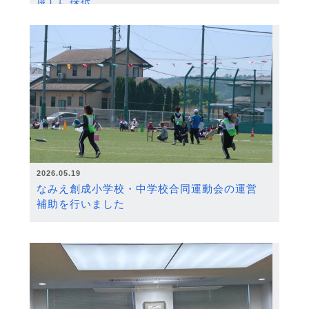
度）に採択
2026.05.19
なみえ創成小学校・中学校合同運動会の運営
補助を行いました