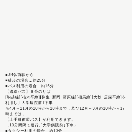
■JR弘前駅から
■徒歩の場合…約25分
■バス利用の場合…約15分
【路線バス】６番のりば
[駒越線][枯木平線][弥生･新岡･葛原線][相馬線][大秋･居森平線]を
利用し,｢大学病院前｣下車
※4月～11月の10時から18時まで，及び12月～3月の10時から17
時までは，
【土手町循環バス】が利用できます。
（10分間隔で運行,｢大学病院前｣下車）
■タクシー利用の場合…約10分