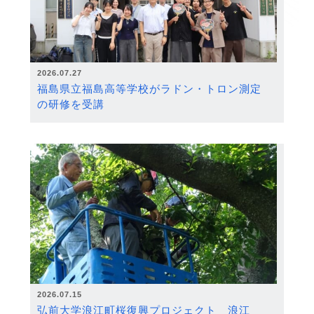
2026.07.27
福島県立福島高等学校がラドン・トロン測定
の研修を受講
2026.07.15
弘前大学浪江町桜復興プロジェクト 浪江