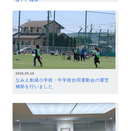
度）に採択
2026.05.19
なみえ創成小学校・中学校合同運動会の運営
補助を行いました