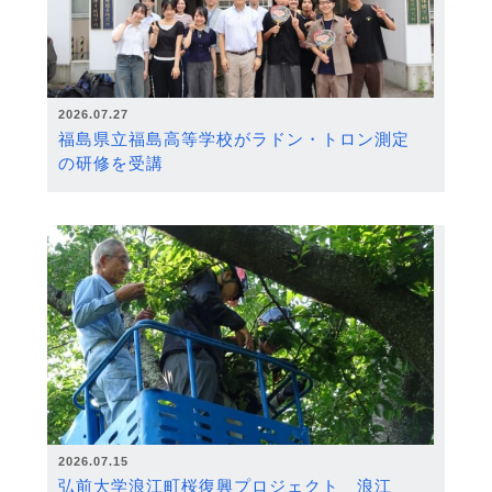
2026.07.27
福島県立福島高等学校がラドン・トロン測定
の研修を受講
2026.07.15
弘前大学浪江町桜復興プロジェクト 浪江