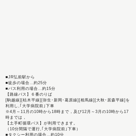
■JR弘前駅から
■徒歩の場合…約25分
■バス利用の場合…約15分
【路線バス】６番のりば
[駒越線][枯木平線][弥生･新岡･葛原線][相馬線][大秋･居森平線]を
利用し,｢大学病院前｣下車
※4月～11月の10時から18時まで，及び12月～3月の10時から17
時までは，
【土手町循環バス】が利用できます。
（10分間隔で運行,｢大学病院前｣下車）
■タクシー利用の場合…約10分