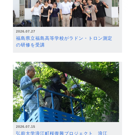
2026.07.27
福島県立福島高等学校がラドン・トロン測定
の研修を受講
2026.07.15
弘前大学浪江町桜復興プロジェクト 浪江