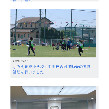
度）に採択
2026.05.19
なみえ創成小学校・中学校合同運動会の運営
補助を行いました