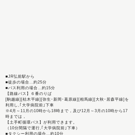
■JR弘前駅から
■徒歩の場合…約25分
■バス利用の場合…約15分
【路線バス】６番のりば
[駒越線][枯木平線][弥生･新岡･葛原線][相馬線][大秋･居森平線]を
利用し,｢大学病院前｣下車
※4月～11月の10時から18時まで，及び12月～3月の10時から17
時までは，
【土手町循環バス】が利用できます。
（10分間隔で運行,｢大学病院前｣下車）
■タクシー利用の場合…約10分