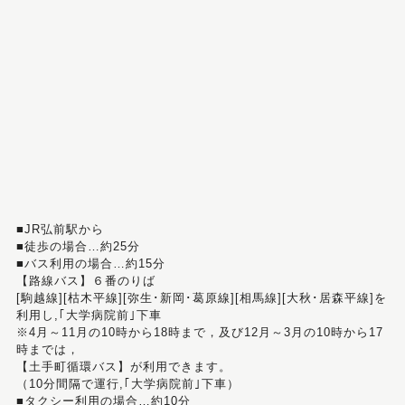
■JR弘前駅から
■徒歩の場合…約25分
■バス利用の場合…約15分
【路線バス】６番のりば
[駒越線][枯木平線][弥生･新岡･葛原線][相馬線][大秋･居森平線]を
利用し,｢大学病院前｣下車
※4月～11月の10時から18時まで，及び12月～3月の10時から17
時までは，
【土手町循環バス】が利用できます。
（10分間隔で運行,｢大学病院前｣下車）
■タクシー利用の場合…約10分