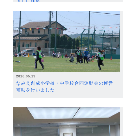
度）に採択
2026.05.19
なみえ創成小学校・中学校合同運動会の運営
補助を行いました