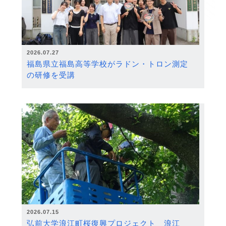
2026.07.27
福島県立福島高等学校がラドン・トロン測定
の研修を受講
2026.07.15
弘前大学浪江町桜復興プロジェクト 浪江