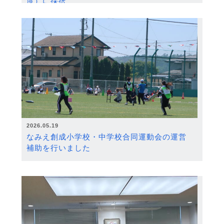
度）に採択
2026.05.19
なみえ創成小学校・中学校合同運動会の運営
補助を行いました