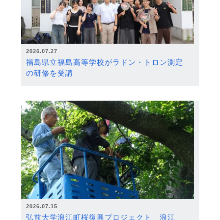
2026.07.27
福島県立福島高等学校がラドン・トロン測定
の研修を受講
2026.07.15
弘前大学浪江町桜復興プロジェクト 浪江