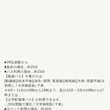
■JR弘前駅から
■徒歩の場合…約25分
■バス利用の場合…約15分
【路線バス】６番のりば
[駒越線][枯木平線][弥生･新岡･葛原線][相馬線][大秋･居森平線]を
利用し,｢大学病院前｣下車
※4月～11月の10時から18時まで，及び12月～3月の10時から17
時までは，
【土手町循環バス】が利用できます。
（10分間隔で運行,｢大学病院前｣下車）
■タクシー利用の場合…約10分