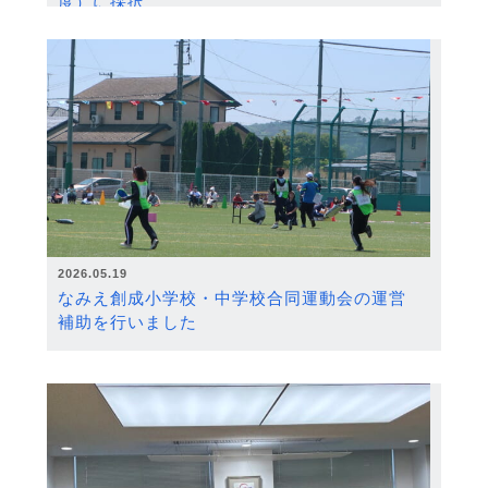
度）に採択
2026.05.19
なみえ創成小学校・中学校合同運動会の運営
補助を行いました