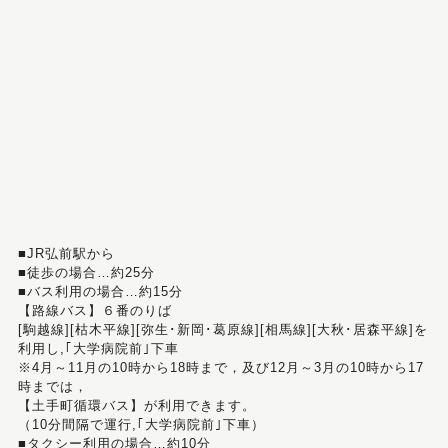
■JR弘前駅から
■徒歩の場合…約25分
■バス利用の場合…約15分
【路線バス】６番のりば
[駒越線][枯木平線][弥生･新岡･葛原線][相馬線][大秋･居森平線]を
利用し,｢大学病院前｣下車
※4月～11月の10時から18時まで，及び12月～3月の10時から17
時までは，
【土手町循環バス】が利用できます。
（10分間隔で運行,｢大学病院前｣下車）
■タクシー利用の場合…約10分