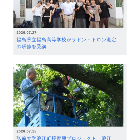
2026.07.27
福島県立福島高等学校がラドン・トロン測定
の研修を受講
2026.07.15
弘前大学浪江町桜復興プロジェクト 浪江