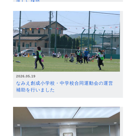
度）に採択
2026.05.19
なみえ創成小学校・中学校合同運動会の運営
補助を行いました