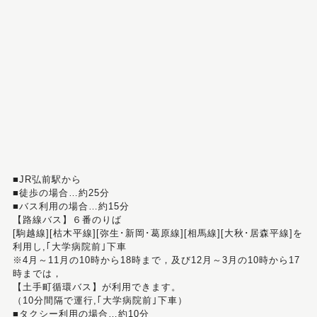
■JR弘前駅から
■徒歩の場合…約25分
■バス利用の場合…約15分
【路線バス】６番のりば
[駒越線][枯木平線][弥生･新岡･葛原線][相馬線][大秋･居森平線]を
利用し,｢大学病院前｣下車
※4月～11月の10時から18時まで，及び12月～3月の10時から17
時までは，
【土手町循環バス】が利用できます。
（10分間隔で運行,｢大学病院前｣下車）
■タクシー利用の場合…約10分