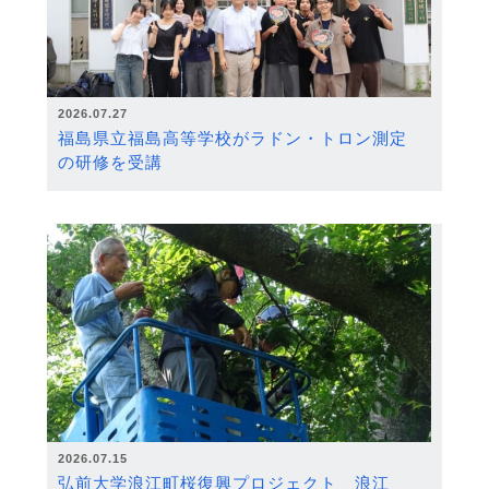
2026.07.27
福島県立福島高等学校がラドン・トロン測定
の研修を受講
2026.07.15
弘前大学浪江町桜復興プロジェクト 浪江